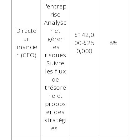
l'entrep
rise
Analyse
Directe
r et
$142,0
ur
gérer
00-$25
8%
financie
les
0,000
r (CFO)
risques
Suivre
les flux
de
trésore
rie et
propos
er des
stratégi
es