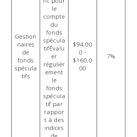
nt pour
le
compte
du
fonds
Gestion
spécula
naires
$94,00
tifÉvalu
de
0 -
er
7%
fonds
$160,0
régulièr
spécula
00
ement
tifs
le
fonds
spécula
tif par
rappor
t à des
indices
de