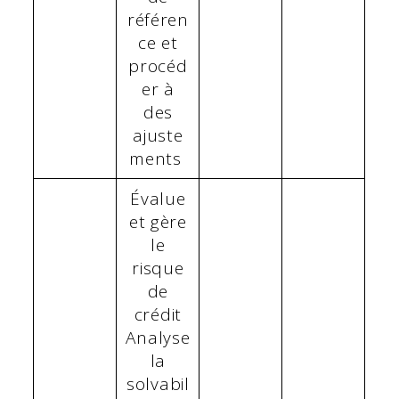
référen
ce et
procéd
er à
des
ajuste
ments
Évalue
et gère
le
risque
de
crédit
Analyse
la
solvabil