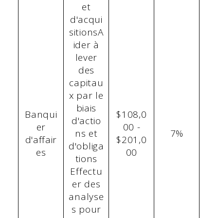
et
d'acqui
sitionsA
ider à
lever
des
capitau
x par le
biais
Banqui
$108,0
d'actio
er
00 -
ns et
7%
d'affair
$201,0
d'obliga
es
00
tions
Effectu
er des
analyse
s pour