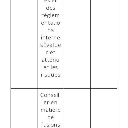
es et
des
réglem
entatio
ns
interne
sÉvalue
r et
atténu
er les
risques
Conseill
er en
matière
de
fusions