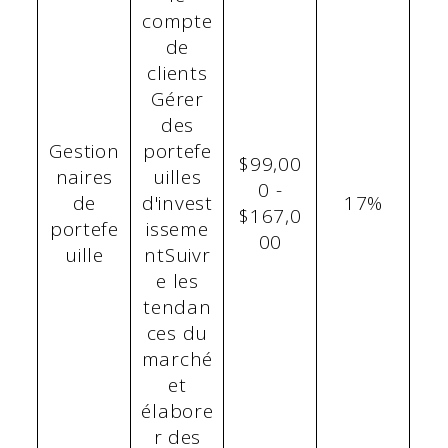
compte
de
clients
Gérer
des
Gestion
portefe
$99,00
naires
uilles
0 -
de
d'invest
17%
$167,0
portefe
isseme
00
uille
ntSuivr
e les
tendan
ces du
marché
et
élabore
r des