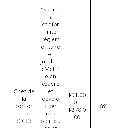
Assurer
la
confor
mité
réglem
entaire
et
juridiqu
eMettr
e en
œuvre
Chef de
et
$91,00
la
dévelo
0 -
confor
pper
8%
$278,0
mité
des
00
(CCO)
politiqu