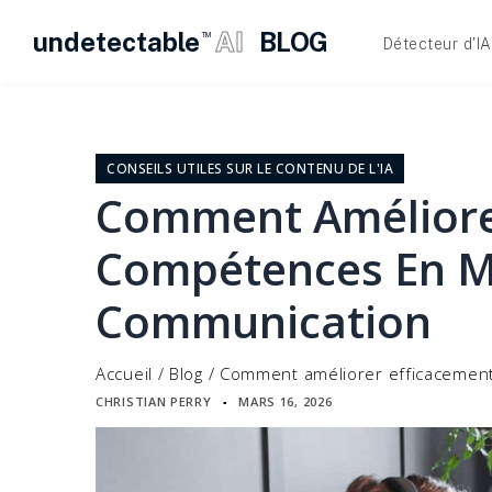
undetectable
AI
BLOG
TM
Détecteur d'IA
Skip
to
content
CONSEILS UTILES SUR LE CONTENU DE L'IA
Comment Améliore
Compétences En M
Communication
Accueil
/
Blog
/
Comment améliorer efficacemen
CHRISTIAN PERRY
MARS 16, 2026
▪