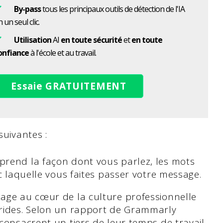
By-pass
tous les principaux outils de détection de l'IA
 un seul clic.
Utilisation
AI
en toute sécurité
et
en toute
onfiance
à l'école et au travail.
Essaie GRATUITEMENT
 suivantes :
prend la façon dont vous parlez, les mots
c laquelle vous faites passer votre message.
age au cœur de la culture professionnelle
brides. Selon un rapport de Grammarly
consacrent un tiers de leur temps de travail