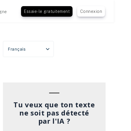
Essaie-le gratuitement
Connexion
gne
Français
English
Español
Português do Brasil
Deutsch
Italiano
Tu veux que ton texte
ne soit pas détecté
par l'IA ?