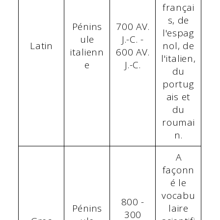
françai
s, de
Pénins
700 AV.
l'espag
ule
J.-C. -
Latin
nol, de
italienn
600 AV.
l'italien,
e
J.-C.
du
portug
ais et
du
roumai
n.
A
façonn
é le
vocabu
800 -
Pénins
laire
300