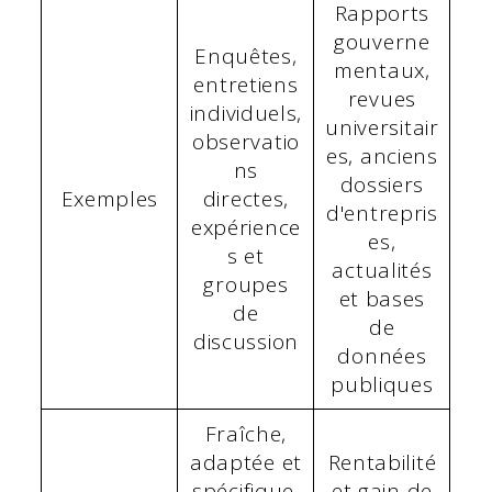
Rapports
gouverne
Enquêtes,
mentaux,
entretiens
revues
individuels,
universitair
observatio
es, anciens
ns
dossiers
Exemples
directes,
d'entrepris
expérience
es,
s et
actualités
groupes
et bases
de
de
discussion
données
publiques
Fraîche,
adaptée et
Rentabilité
spécifique,
et gain de