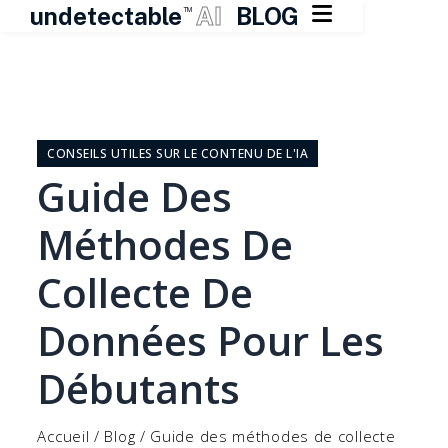

undetectable
AI
BLOG
TM
Skip
to
content
CONSEILS UTILES SUR LE CONTENU DE L'IA
Guide Des
Méthodes De
Collecte De
Données Pour Les
Débutants
Accueil
/
Blog
/
Guide des méthodes de collecte