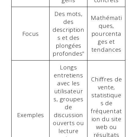
gens
concrets
Des mots,
Mathémati
des
ques,
description
Focus
pourcenta
s et des
ges et
plongées
tendances
profondes”
Longs
entretiens
Chiffres de
avec les
vente,
utilisateur
statistique
s, groupes
s de
de
fréquentat
Exemples
discussion
ion du site
ouverts ou
web ou
lecture
résultats