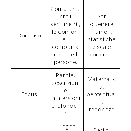
Comprend
ere i
Per
sentimenti,
ottenere
le opinioni
numeri,
Obiettivo
e i
statistiche
comporta
e scale
menti delle
concrete
persone.
Parole,
Matematic
descrizioni
a,
e
Focus
percentual
immersioni
i e
profonde”.
tendenze
”
Lunghe
Dati di