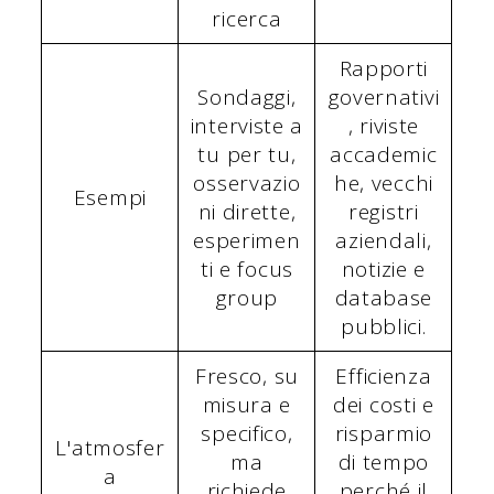
ricerca
Rapporti
Sondaggi,
governativi
interviste a
, riviste
tu per tu,
accademic
osservazio
he, vecchi
Esempi
ni dirette,
registri
esperimen
aziendali,
ti e focus
notizie e
group
database
pubblici.
Fresco, su
Efficienza
misura e
dei costi e
specifico,
risparmio
L'atmosfer
ma
di tempo
a
richiede
perché il