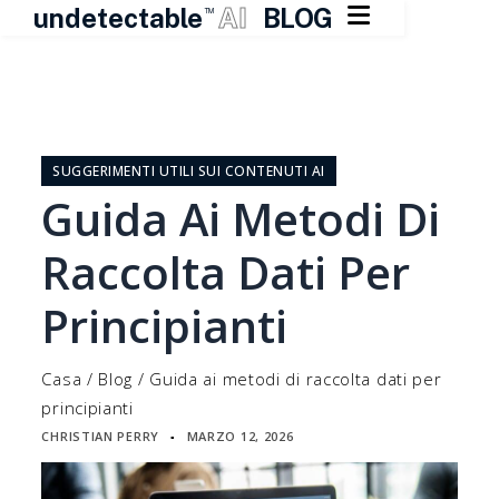

undetectable
AI
BLOG
TM
Vai
al
contenuto
SUGGERIMENTI UTILI SUI CONTENUTI AI
Guida Ai Metodi Di
Raccolta Dati Per
Principianti
Casa
/
Blog
/
Guida ai metodi di raccolta dati per
principianti
CHRISTIAN PERRY
MARZO 12, 2026
▪