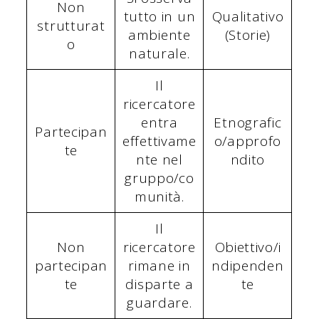
Non
tutto in un
Qualitativo
strutturat
ambiente
(Storie)
o
naturale.
Il
ricercatore
entra
Etnografic
Partecipan
effettivame
o/approfo
te
nte nel
ndito
gruppo/co
munità.
Il
Non
ricercatore
Obiettivo/i
partecipan
rimane in
ndipenden
te
disparte a
te
guardare.