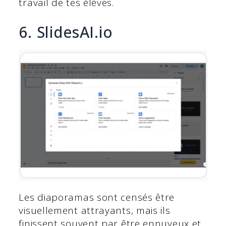
travail de tes élèves.
6. SlidesAI.io
Les diaporamas sont censés être
visuellement attrayants, mais ils
finissent souvent par être ennuyeux et