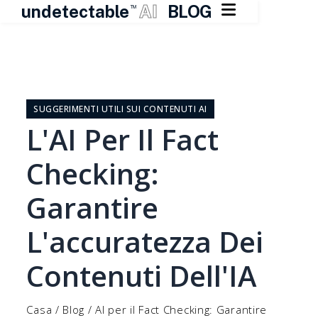

undetectable
AI
BLOG
TM
Vai
al
contenuto
SUGGERIMENTI UTILI SUI CONTENUTI AI
L'AI Per Il Fact
Checking:
Garantire
L'accuratezza Dei
Contenuti Dell'IA
Casa
/
Blog
/
AI per il Fact Checking: Garantire