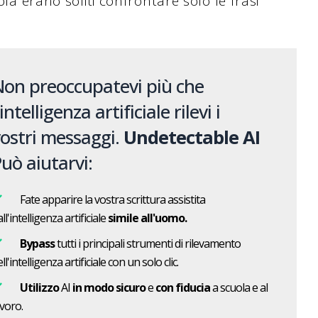
ola erano soliti confrontare solo le frasi
on preoccupatevi più che
'intelligenza artificiale rilevi i
ostri messaggi.
Undetectable AI
uò aiutarvi:
Fate apparire la vostra scrittura assistita
ll'intelligenza artificiale
simile all'uomo.
Bypass
tutti i principali strumenti di rilevamento
ll'intelligenza artificiale con un solo clic.
Utilizzo
AI
in modo sicuro
e
con fiducia
a scuola e al
avoro.