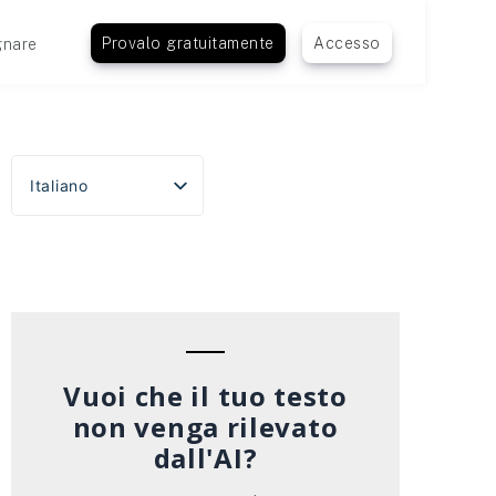
Provalo gratuitamente
Accesso
nare
Italiano
English
Español
Português do Brasil
Deutsch
Français
Vuoi che il tuo testo
non venga rilevato
dall'AI?