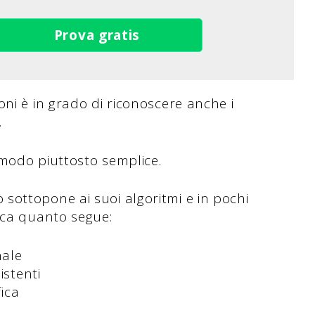
Prova gratis
ni è in grado di riconoscere anche i
.
n modo piuttosto semplice.
a lo sottopone ai suoi algoritmi e in pochi
ica quanto segue:
nale
istenti
fica