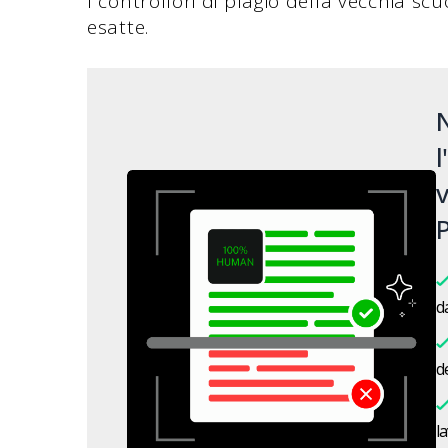
I controllori di plagio della vecchia scu
esatte.
N
l
v
P
da
de
l