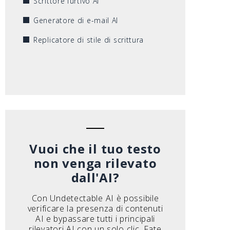
Scrittore furtivo AI
Generatore di e-mail AI
Replicatore di stile di scrittura
Vuoi che il tuo testo
non venga rilevato
dall'AI?
Con Undetectable AI è possibile
verificare la presenza di contenuti
AI e bypassare tutti i principali
rilevatori AI con un solo clic. Fate