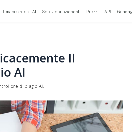
Umanizzatore AI
Soluzioni aziendali
Prezzi
API
Guadag
ficacemente Il
io AI
trollore di plagio AI.