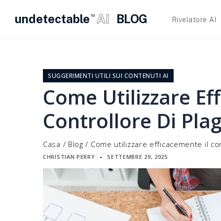
undetectable
AI
BLOG
TM
Rivelatore AI
Vai
al
contenuto
SUGGERIMENTI UTILI SUI CONTENUTI AI
Come Utilizzare Ef
Controllore Di Plag
Casa
/
Blog
/
Come utilizzare efficacemente il con
CHRISTIAN PERRY
SETTEMBRE 29, 2025
▪