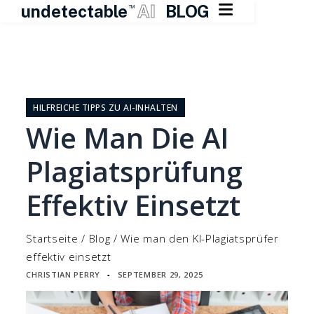

undetectable
AI
BLOG
TM
Zum
Inhalt
springen
HILFREICHE TIPPS ZU AI-INHALTEN
Wie Man Die AI
Plagiatsprüfung
Effektiv Einsetzt
Startseite
/
Blog
/
Wie man den KI-Plagiatsprüfer
effektiv einsetzt
CHRISTIAN PERRY
SEPTEMBER 29, 2025
▪