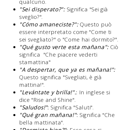
qualcuno.
"Sei disperato?":
Significa "Sei già
sveglio?".
"Cómo amaneciste?":
Questo può
essere interpretato come "Come ti
sei svegliato?" o "Come hai dormito?".
"Qué gusto verte esta mañana":
Ciò
significa
"Che piacere vederti
stamattina"
"A despertar, que ya es mañana!":
Questo significa "Svegliati, è già
mattina!".
"Levántate y brilla!".
:
In inglese si
dice "Rise and Shine".
"Saludos!"
:
Significa "Saluti".
"Qué gran mañana!"
:
Significa "Che
bella mattinata".