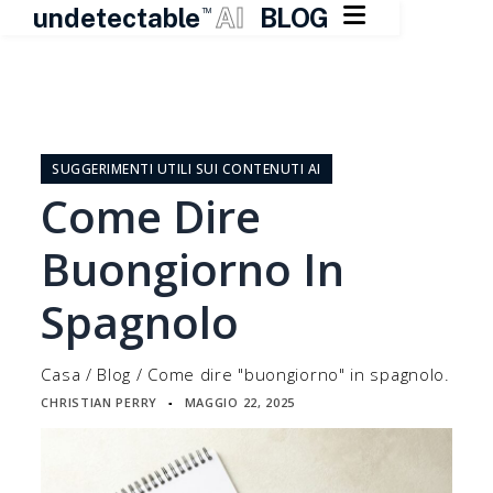

undetectable
AI
BLOG
TM
Vai
al
contenuto
SUGGERIMENTI UTILI SUI CONTENUTI AI
Come Dire
Buongiorno In
Spagnolo
Casa
/
Blog
/
Come dire "buongiorno" in spagnolo.
CHRISTIAN PERRY
MAGGIO 22, 2025
▪