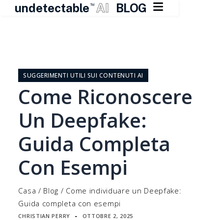

undetectable
AI
BLOG
TM
Vai
al
contenuto
SUGGERIMENTI UTILI SUI CONTENUTI AI
Come Riconoscere
Un Deepfake:
Guida Completa
Con Esempi
Casa
/
Blog
/
Come individuare un Deepfake:
Guida completa con esempi
CHRISTIAN PERRY
OTTOBRE 2, 2025
▪