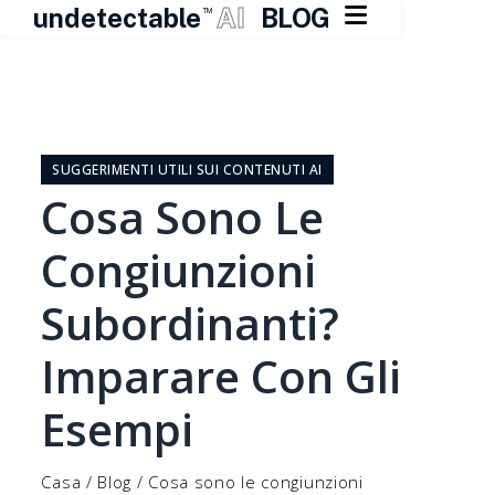

undetectable
AI
BLOG
TM
Vai
al
contenuto
SUGGERIMENTI UTILI SUI CONTENUTI AI
Cosa Sono Le
Congiunzioni
Subordinanti?
Imparare Con Gli
Esempi
Casa
/
Blog
/
Cosa sono le congiunzioni