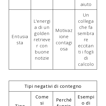
aiuto
Un
L'energi
collega
a di un
che fa
Motivaz
golden
sembra
Entusia
ione
retrieve
re
sta
contagi
r con
eccitan
osa
buone
ti i fogli
notizie
di
calcolo
Tipi negativi di contegno
Come
Esempi
Perché
si
o di