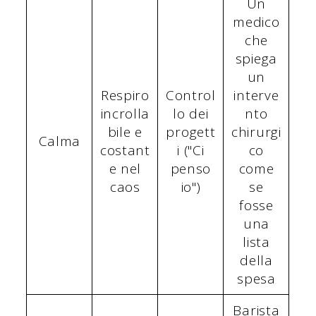
Un
medico
che
spiega
un
Respiro
Control
interve
incrolla
lo dei
nto
bile e
progett
chirurgi
Calma
costant
i ("Ci
co
e nel
penso
come
caos
io")
se
fosse
una
lista
della
spesa
Barista