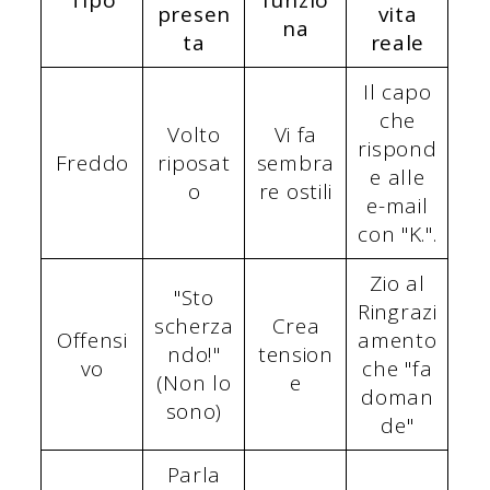
Tipo
funzio
presen
vita
na
ta
reale
Il capo
che
Volto
Vi fa
rispond
Freddo
riposat
sembra
e alle
o
re ostili
e-mail
con "K.".
Zio al
"Sto
Ringrazi
scherza
Crea
Offensi
amento
ndo!"
tension
vo
che "fa
(Non lo
e
doman
sono)
de"
Parla