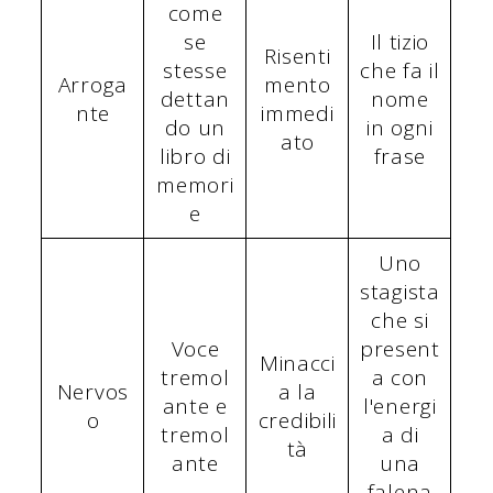
come
se
Il tizio
Risenti
stesse
che fa il
Arroga
mento
dettan
nome
nte
immedi
do un
in ogni
ato
libro di
frase
memori
e
Uno
stagista
che si
Voce
present
Minacci
tremol
a con
Nervos
a la
ante e
l'energi
o
credibili
tremol
a di
tà
ante
una
falena