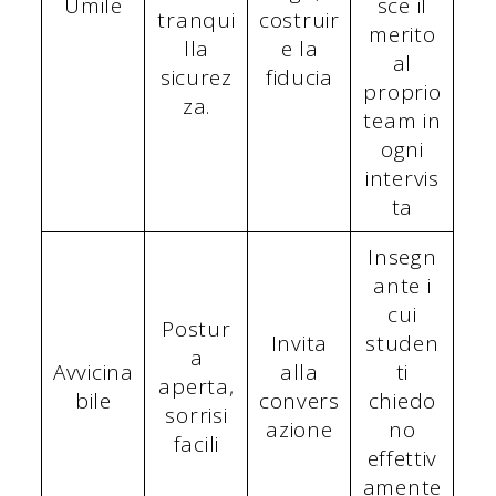
Umile
sce il
tranqui
costruir
merito
lla
e la
al
sicurez
fiducia
proprio
za.
team in
ogni
intervis
ta
Insegn
ante i
cui
Postur
Invita
studen
a
Avvicina
alla
ti
aperta,
bile
convers
chiedo
sorrisi
azione
no
facili
effettiv
amente