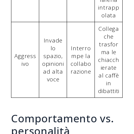
intrapp
olata
Collega
che
Invade
trasfor
lo
Interro
ma le
Aggress
spazio,
mpe la
chiacch
ivo
opinioni
collabo
ierate
ad alta
razione
al caffè
voce
in
dibattiti
Comportamento vs.
personalità