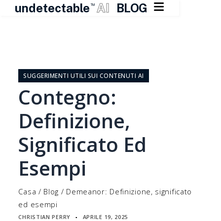

undetectable
AI
BLOG
TM
Vai
al
contenuto
SUGGERIMENTI UTILI SUI CONTENUTI AI
Contegno:
Definizione,
Significato Ed
Esempi
Casa
/
Blog
/
Demeanor: Definizione, significato
ed esempi
CHRISTIAN PERRY
APRILE 19, 2025
▪