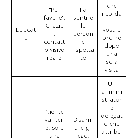
che
"Per
Fa
ricorda
favore",
sentire
il
"Grazie"
le
Educat
vostro
,
person
o
ordine
contatt
e
dopo
o visivo
rispetta
una
reale.
te
sola
visita
Un
ammini
strator
e
Niente
delegat
vanteri
Disarm
o che
e, solo
are gli
attribui
una
ego,