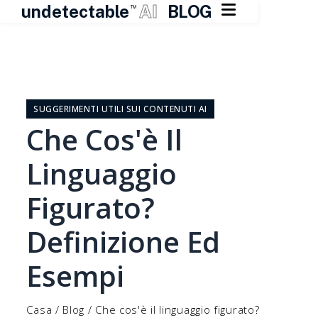

undetectable
AI
BLOG
TM
Vai
al
contenuto
SUGGERIMENTI UTILI SUI CONTENUTI AI
Che Cos'è Il
Linguaggio
Figurato?
Definizione Ed
Esempi
Casa
/
Blog
/
Che cos'è il linguaggio figurato?