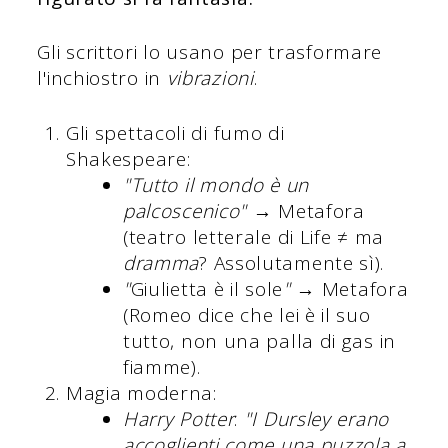
Gli scrittori lo usano per trasformare
l'inchiostro in
vibrazioni
.
Gli spettacoli di fumo di
Shakespeare:
"Tutto il mondo è un
palcoscenico"
→ Metafora
(teatro letterale di Life ≠ ma
dramma
? Assolutamente sì).
"
Giulietta è il sole
"
→ Metafora
(Romeo dice che lei è il suo
tutto, non una palla di gas in
fiamme).
Magia moderna:
Harry Potter
:
"I Dursley erano
accoglienti come una puzzola a