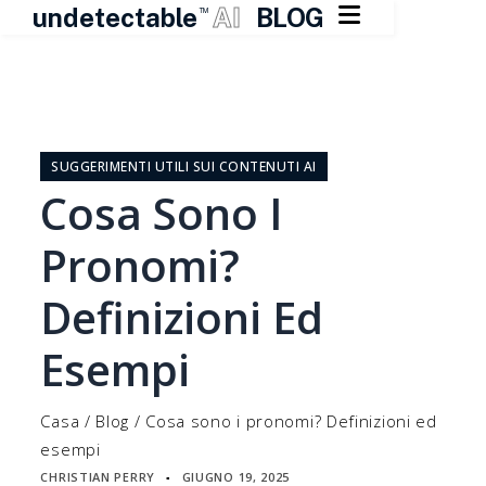

undetectable
AI
BLOG
TM
Vai
al
contenuto
SUGGERIMENTI UTILI SUI CONTENUTI AI
Cosa Sono I
Pronomi?
Definizioni Ed
Esempi
Casa
/
Blog
/
Cosa sono i pronomi? Definizioni ed
esempi
CHRISTIAN PERRY
GIUGNO 19, 2025
▪