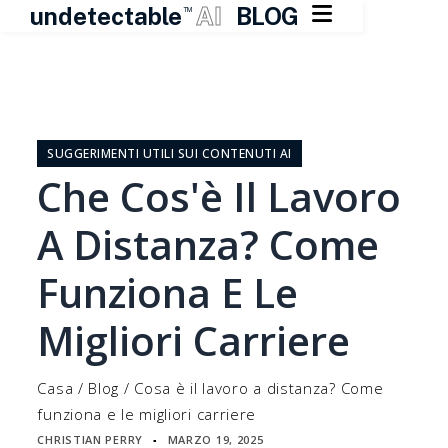

undetectable
AI
BLOG
TM
Vai
al
contenuto
SUGGERIMENTI UTILI SUI CONTENUTI AI
Che Cos'è Il Lavoro
A Distanza? Come
Funziona E Le
Migliori Carriere
Casa
/
Blog
/
Cosa è il lavoro a distanza? Come
funziona e le migliori carriere
CHRISTIAN PERRY
MARZO 19, 2025
▪