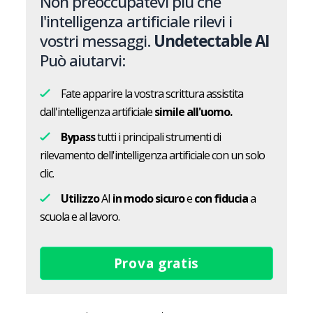
Non preoccupatevi più che
l'intelligenza artificiale rilevi i
vostri messaggi.
Undetectable AI
Può aiutarvi:
Fate apparire la vostra scrittura assistita
dall'intelligenza artificiale
simile all'uomo.
Bypass
tutti i principali strumenti di
rilevamento dell'intelligenza artificiale con un solo
clic.
Utilizzo
AI
in modo sicuro
e
con fiducia
a
scuola e al lavoro.
Prova gratis