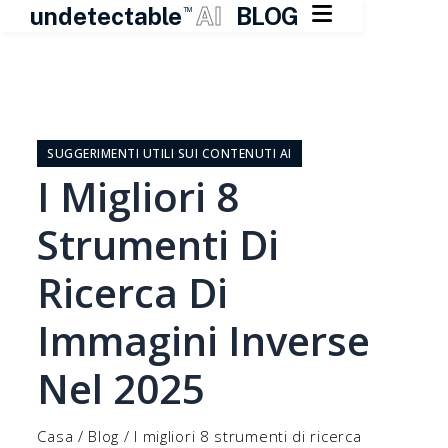

undetectable
AI
BLOG
TM
Vai
al
contenuto
SUGGERIMENTI UTILI SUI CONTENUTI AI
I Migliori 8
Strumenti Di
Ricerca Di
Immagini Inverse
Nel 2025
Casa
/
Blog
/
I migliori 8 strumenti di ricerca