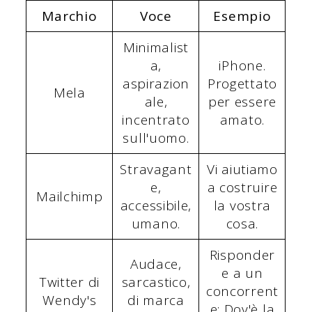
Marchio
Voce
Esempio
Minimalist
a,
iPhone.
aspirazion
Progettato
Mela
ale,
per essere
incentrato
amato.
sull'uomo.
Stravagant
Vi aiutiamo
e,
a costruire
Mailchimp
accessibile,
la vostra
umano.
cosa.
Risponder
Audace,
e a un
Twitter di
sarcastico,
concorrent
Wendy's
di marca
e: Dov'è la