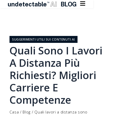

undetectable
AI
BLOG
TM
Vai
al
contenuto
SUGGERIMENTI UTILI SUI CONTENUTI AI
Quali Sono I Lavori
A Distanza Più
Richiesti? Migliori
Carriere E
Competenze
Casa
/
Blog
/
Quali lavori a distanza sono