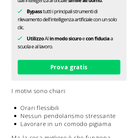
dall'intelligenza artificiale
simile all'uomo.
Bypass
tutti i principali strumenti di
rilevamento dell'intelligenza artificiale con un solo
clic.
Utilizzo
AI
in modo sicuro
e
con fiducia
a
scuola e al lavoro.
Prova gratis
I motivi sono chiari:
Orari flessibili
Nessun pendolarismo stressante
Lavorare in un comodo pigiama
Ma la cosa migliore è che funziona