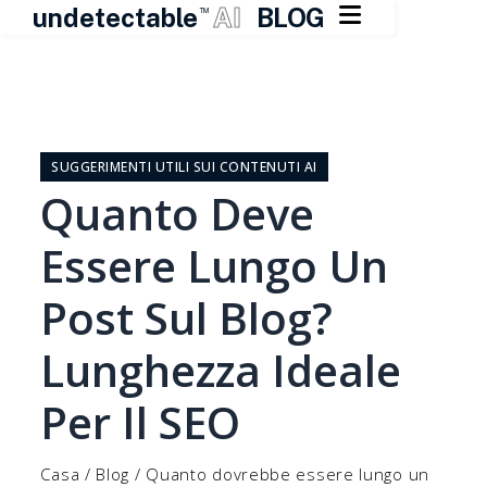

undetectable
AI
BLOG
TM
Vai
al
contenuto
SUGGERIMENTI UTILI SUI CONTENUTI AI
Quanto Deve
Essere Lungo Un
Post Sul Blog?
Lunghezza Ideale
Per Il SEO
Casa
/
Blog
/
Quanto dovrebbe essere lungo un