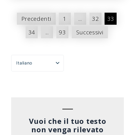
Paginazione
Precedenti
1
...
32
33
dei
34
...
93
Successivi
messaggi
Italiano
English
Español
Português do Brasil
Deutsch
Français
Vuoi che il tuo testo
non venga rilevato