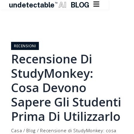

undetectable
AI
BLOG
TM
Vai
al
contenuto
RECENSIONI
Recensione Di
StudyMonkey:
Cosa Devono
Sapere Gli Studenti
Prima Di Utilizzarlo
Casa
/
Blog
/
Recensione di StudyMonkey: cosa