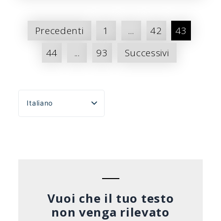
Paginazione
Precedenti
1
...
42
43
dei
44
...
93
Successivi
messaggi
Italiano
English
Español
Português do Brasil
Deutsch
Français
Vuoi che il tuo testo
non venga rilevato