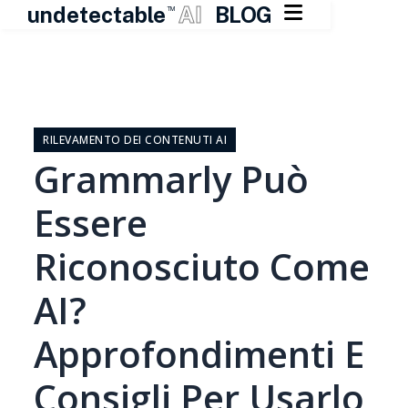

undetectable
AI
BLOG
TM
Vai
al
contenuto
RILEVAMENTO DEI CONTENUTI AI
Grammarly Può
Essere
Riconosciuto Come
AI?
Approfondimenti E
Consigli Per Usarlo