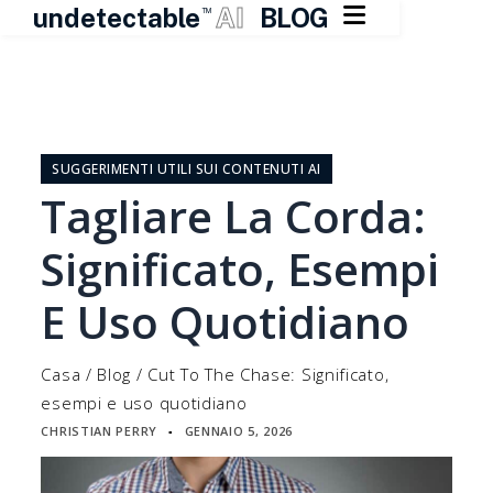

undetectable
AI
BLOG
TM
Vai
al
contenuto
SUGGERIMENTI UTILI SUI CONTENUTI AI
Tagliare La Corda:
Significato, Esempi
E Uso Quotidiano
Casa
/
Blog
/
Cut To The Chase: Significato,
esempi e uso quotidiano
CHRISTIAN PERRY
GENNAIO 5, 2026
▪