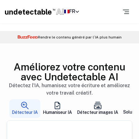
undetectable
AI
FR
TM
Rendre le contenu généré par l`IA plus humain
Améliorez votre contenu
avec Undetectable AI
Détectez l'IA, humanisez votre écriture et améliorez
votre travail créatif.
Solutio
Détecteur IA
Humaniseur IA
Détecteur images IA