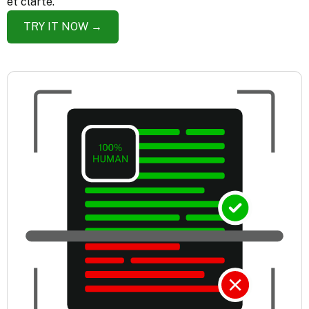
et clarté.
TRY IT NOW →