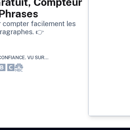
ratuit, Compteur
 Phrases
r compter facilement les
aragraphes. 👉
ONFIANCE. VU SUR...