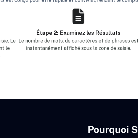
 est conçu pour être rapide et convivial, rendant le comptag
Étape 2:
Examinez les Résultats
sie. Le
Le nombre de mots, de caractères et de phrases es
t le
instantanément affiché sous la zone de saisie.
.
Pourquoi S