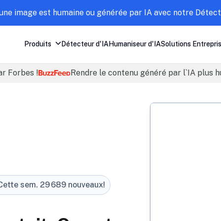
 une image est humaine ou générée par IA avec notre Détect
Produits
Détecteur d'IA
Humaniseur d'IA
Solutions Entrepri
ar Forbes !
Rendre le contenu généré par l`IA plus 
Enter your text to
Cette sem. 29 689 nouveaux
!