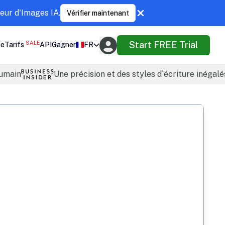
eur d'Images IA.
Vérifier maintenant
SALE
Start FREE Trial
se
Tarifs
API
Gagner
FR
humain
Une précision et des styles d`écriture inégalé
 analyze and count words, characters, sentences, and parag