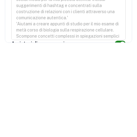
Avviatori di conversazione
Prompt di esempio per gli utenti per testare il tuo GPT.
Accesso pubblico
Abilitare questa impostazione lo renderà accessibile al
pubblico. Se disabilitato, il bot rimarrà privato e potrà
essere accessibile solo da te.
Annulla
Crea GPT