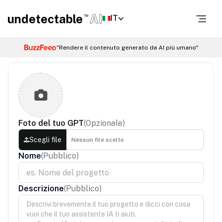
undetectable
AI
IT
TM
"Rendere il contenuto generato da AI più umano"
Foto del tuo GPT
(
Opzionale
)
Scegli file
Nessun file scelto
Nome
(
Pubblico
)
Descrizione
(
Pubblico
)