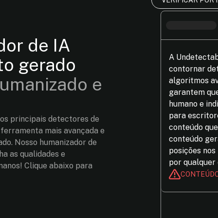
VERIFICAR POR 
or de IA
A Undetectab
to gerado
contornar det
umanizado e
algoritmos a
garantem que
humano e indi
para escritor
os principais detectores de
conteúdo que 
 ferramenta mais avançada e
conteúdo gera
ado. Nosso humanizador de
posições nos
ha as qualidades e
por qualquer 
manos! Clique abaixo para
CONTEÚDO