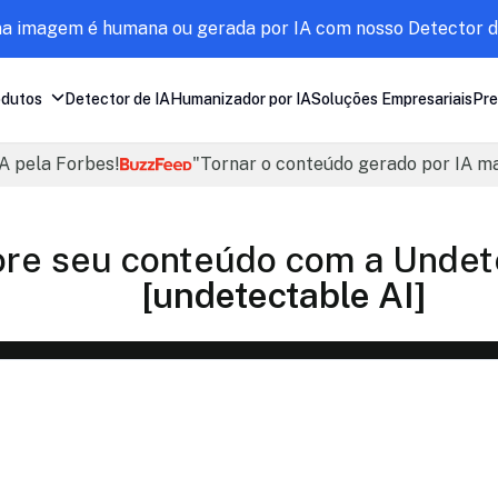
ma imagem é humana ou gerada por IA com nosso Detector d
odutos
Detector de IA
Humanizador por IA
Soluções Empresariais
Pre
A pela Forbes!
"Tornar o conteúdo gerado por IA m
re seu conteúdo com a Undet
[undetectable AI]