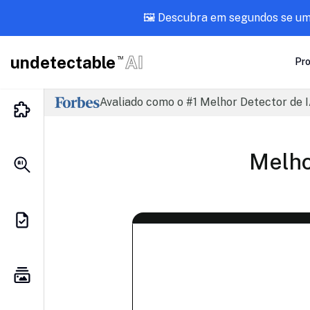
🖼️ Descubra em segundos se u
undetectable
AI
TM
Pr
Avaliado como o #1 Melhor Detector de I
Melho