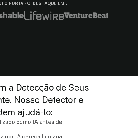
TO POR IA FOI DESTAQUE EM…
m a Detecção de Seus
te. Nosso Detector e
em ajudá-lo:
alizado como IA antes de
da por IA pareça humana.