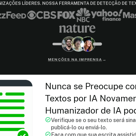
IZAÇÕES LÍDERES. NOSSA FERRAMENTA DE DETECÇÃO DE TEX
→
MENÇÕES NA IMPRENSA
Nunca se Preocupe co
Textos por IA Novamen
Humanizador de IA pod
Verifique se o seu texto será sin
publicá-lo ou enviá-lo.
Faça com que sua escrita assisti