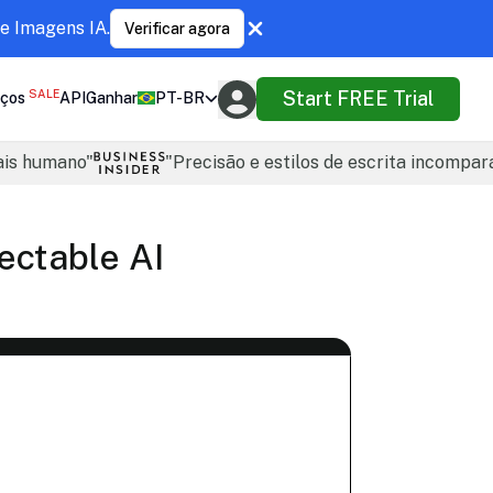
e Imagens IA.
Verificar agora
SALE
Start FREE Trial
ços
API
Ganhar
PT-BR
ais humano"
"Precisão e estilos de escrita incompar
ectable AI