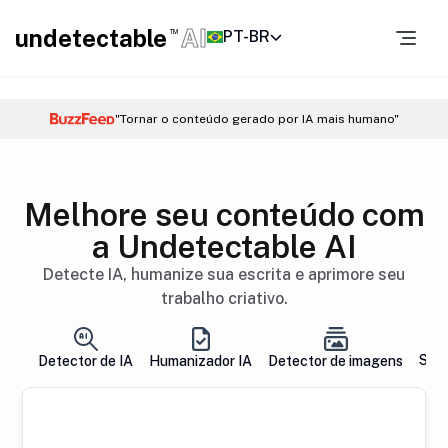
undetectable
AI
PT-BR
TM
"Tornar o conteúdo gerado por IA mais humano"
Melhore seu conteúdo com
a Undetectable AI
Detecte IA, humanize sua escrita e aprimore seu
trabalho criativo.
Sol
Detector de IA
Humanizador IA
Detector de imagens