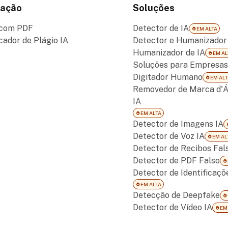
ação
Soluções
 com PDF
Detector de IA
EM ALTA
icador de Plágio IA
Detector e Humanizador 
Humanizador de IA
EM AL
Soluções para Empresas
Digitador Humano
EM ALT
Removedor de Marca d'Á
IA
EM ALTA
Detector de Imagens IA
Detector de Voz IA
EM AL
Detector de Recibos Fal
Detector de PDF Falso
Detector de Identificaçõ
EM ALTA
Detecção de Deepfake
Detector de Vídeo IA
EM