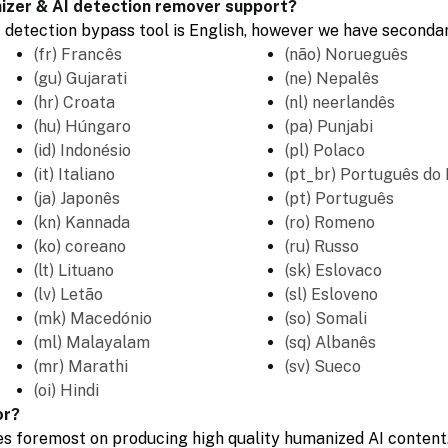
izer & AI detection remover support?
 detection bypass tool is English, however we have secondar
(fr) Francês
(não) Norueguês
(gu) Gujarati
(ne) Nepalês
(hr) Croata
(nl) neerlandês
(hu) Húngaro
(pa) Punjabi
(id) Indonésio
(pl) Polaco
(it) Italiano
(pt_br) Português do 
(ja) Japonês
(pt) Português
(kn) Kannada
(ro) Romeno
(ko) coreano
(ru) Russo
(lt) Lituano
(sk) Eslovaco
(lv) Letão
(sl) Esloveno
(mk) Macedónio
(so) Somali
(ml) Malayalam
(sq) Albanês
(mr) Marathi
(sv) Sueco
(oi) Hindi
or?
s foremost on producing high quality humanized AI content.