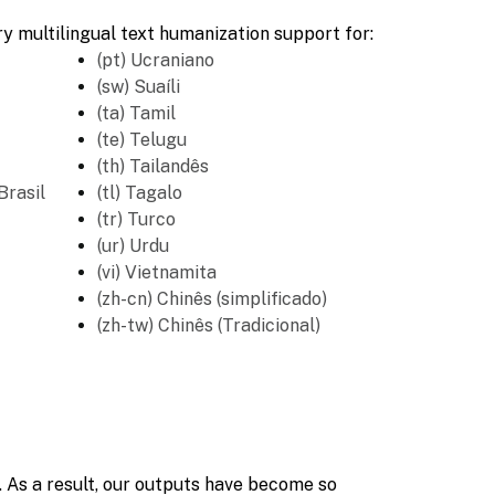
y multilingual text humanization support for:
(pt) Ucraniano
(sw) Suaíli
(ta) Tamil
(te) Telugu
(th) Tailandês
Brasil
(tl) Tagalo
(tr) Turco
(ur) Urdu
(vi) Vietnamita
(zh-cn) Chinês (simplificado)
(zh-tw) Chinês (Tradicional)
 As a result, our outputs have become so