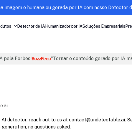
ma imagem é humana ou gerada por IA com nosso Detector d
odutos
Detector de IA
Humanizador por IA
Soluções Empresariais
Pre
A pela Forbes!
"Tornar o conteúdo gerado por IA m
.ai.
 AI detector, reach out to us at
contact@undetectable.ai
.
Se
e generation, no questions asked.