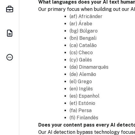
What languages does your AI text human
Our primary focus when building out our AI
(af) Africânder
(ar) Árabe
(bg) Búlgaro
(bn) Bengali
(ca) Catalão
(cs) Checo
(cy) Galês
(da) Dinamarquês
(de) Alemão
(el) Grego
(en) Inglês
(es) Espanhol
(et) Estónio
(fa) Persa
(fi) Finlandês
Does your content pass every AI detect
Our AI detection bypass technology focuse