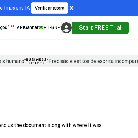
e Imagens IA.
Verificar agora
SALE
Start FREE Trial
ços
API
Ganhar
PT-BR
ais humano"
"Precisão e estilos de escrita incompar
nd us the document along with where it was