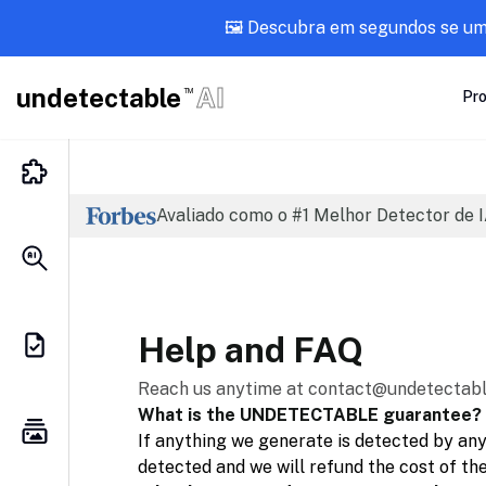
🖼️ Descubra em segundos se u
undetectable
AI
TM
Pr
Avaliado como o #1 Melhor Detector de I
Help and FAQ
Reach us anytime at contact@undetectable
What is the UNDETECTABLE guarantee?
If anything we generate is detected by any
detected and we will refund the cost of th