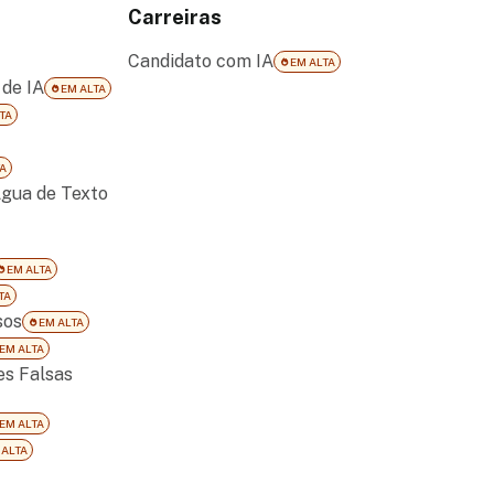
Carreiras
Candidato com IA
EM ALTA
de IA
EM ALTA
TA
A
gua de Texto
EM ALTA
TA
sos
EM ALTA
EM ALTA
es Falsas
EM ALTA
 ALTA