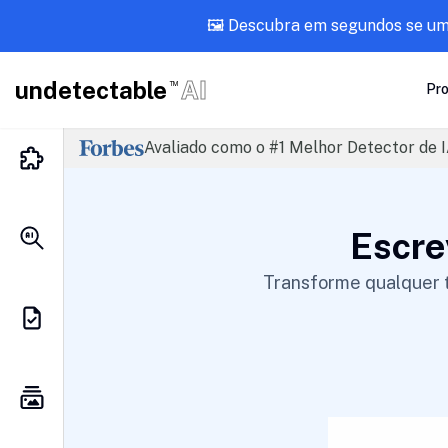
🖼️ Descubra em segundos se u
undetectable
AI
TM
Pr
Avaliado como o #1 Melhor Detector de I
Escr
Transforme qualquer 