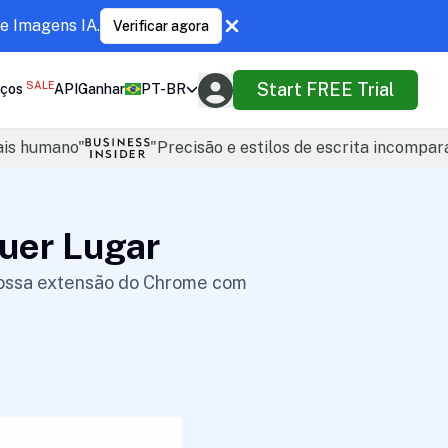
e Imagens IA.
Verificar agora
SALE
Start FREE Trial
ços
API
Ganhar
PT-BR
ais humano"
"Precisão e estilos de escrita incompar
uer Lugar
nossa extensão do Chrome com