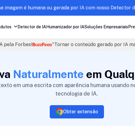
ma imagem é humana ou gerada por IA com nosso Detector d
odutos
Detector de IA
Humanizador por IA
Soluções Empresariais
Pre
A pela Forbes!
"Tornar o conteúdo gerado por IA m
eva
Naturalmente
em Qualq
texto em uma escrita com aparência humana usando 
tecnologia de IA.
Obter extensão