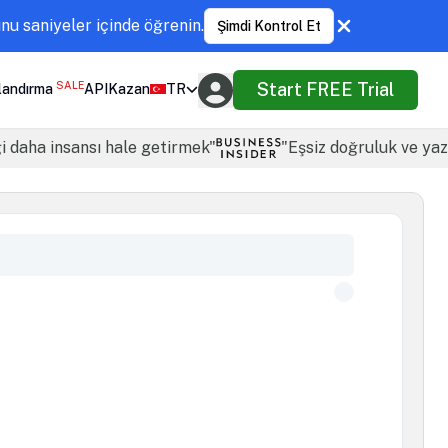
u saniyeler içinde öğrenin.
Şimdi Kontrol Et
SALE
Start FREE Trial
landırma
API
Kazan
TR
ği daha insansı hale getirmek"
"Eşsiz doğruluk ve yazı