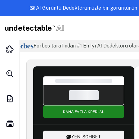
🖼️ AI Görüntü Dedektörümüzle bir görüntünün i
undetectable
AI
TM
Forbes tarafından #1 En İyi AI Dedektörü olar
DAHA FAZLA KREDİ AL
YENİ SOHBET