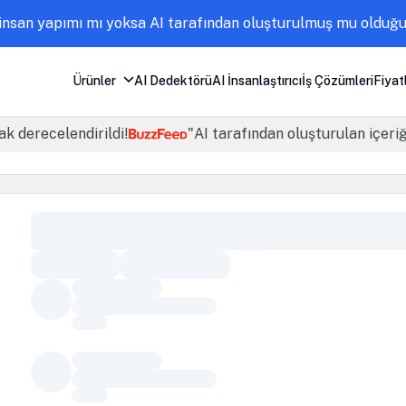
nsan yapımı mı yoksa AI tarafından oluşturulmuş mu olduğun
Ürünler
AI Dedektörü
AI İnsanlaştırıcı
İş Çözümleri
Fiyat
ak derecelendirildi!
"AI tarafından oluşturulan içeri