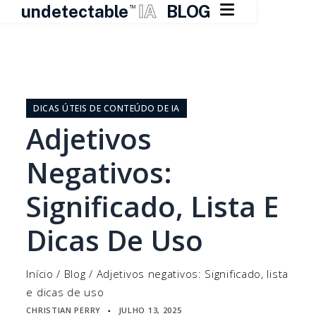

undetectable
IA
BLOG
TM
Pular
para
o
DICAS ÚTEIS DE CONTEÚDO DE IA
conteúdo
Adjetivos
Negativos:
Significado, Lista E
Dicas De Uso
Início
/
Blog
/
Adjetivos negativos: Significado, lista
e dicas de uso
CHRISTIAN PERRY
JULHO 13, 2025
▪