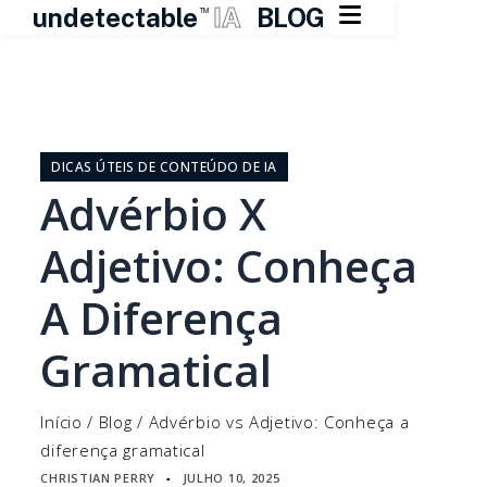

undetectable
IA
BLOG
TM
Pular
para
o
DICAS ÚTEIS DE CONTEÚDO DE IA
conteúdo
Advérbio X
Adjetivo: Conheça
A Diferença
Gramatical
Início
/
Blog
/
Advérbio vs Adjetivo: Conheça a
diferença gramatical
CHRISTIAN PERRY
JULHO 10, 2025
▪