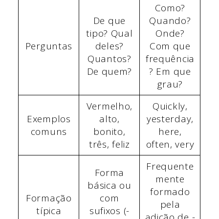
Como?
De que
Quando?
tipo? Qual
Onde?
Perguntas
deles?
Com que
Quantos?
frequência
De quem?
? Em que
grau?
Vermelho,
Quickly,
Exemplos
alto,
yesterday,
comuns
bonito,
here,
três, feliz
often, very
Frequente
Forma
mente
básica ou
formado
Formação
com
pela
típica
sufixos (-
adição de -