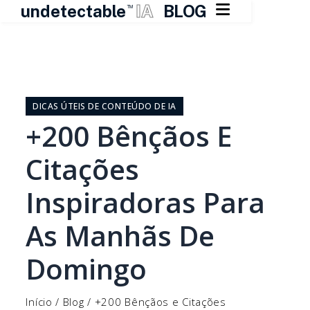

undetectable
IA
BLOG
TM
Pular
para
o
DICAS ÚTEIS DE CONTEÚDO DE IA
conteúdo
+200 Bênçãos E
Citações
Inspiradoras Para
As Manhãs De
Domingo
Início
/
Blog
/
+200 Bênçãos e Citações