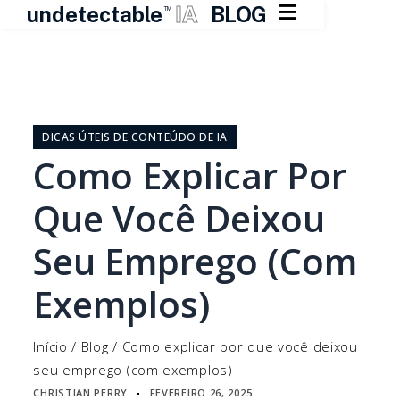

undetectable
IA
BLOG
TM
Pular
para
o
DICAS ÚTEIS DE CONTEÚDO DE IA
conteúdo
Como Explicar Por
Que Você Deixou
Seu Emprego (com
Exemplos)
Início
/
Blog
/
Como explicar por que você deixou
seu emprego (com exemplos)
CHRISTIAN PERRY
FEVEREIRO 26, 2025
▪