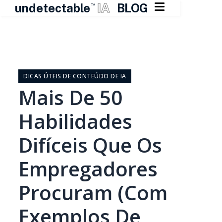

undetectable
IA
BLOG
TM
Pular
para
o
DICAS ÚTEIS DE CONTEÚDO DE IA
conteúdo
Mais De 50
Habilidades
Difíceis Que Os
Empregadores
Procuram (com
Exemplos De