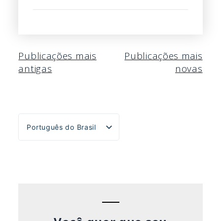
Navegação
Publicações mais
Publicações mais
antigas
novas
por
posts
Português do Brasil
English
Español
Deutsch
Français
Italiano