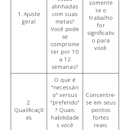
somente
alinhadas
se o
1. Ajuste
com suas
trabalho
geral
metas?
for
Você pode
significativ
se
o para
comprome
você.
ter por 10
a 12
semanas?
O que é
"necessári
o" versus
Concentre-
2.
"preferido"
se em seus
Qualificaçõ
? Quais
pontos
es
habilidade
fortes
s você
reais.