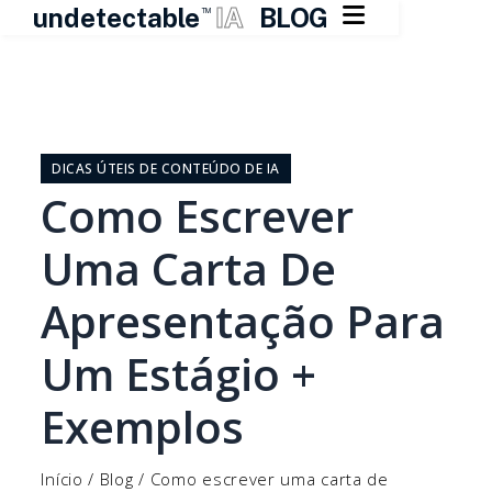

undetectable
IA
BLOG
TM
Pular
para
o
DICAS ÚTEIS DE CONTEÚDO DE IA
conteúdo
Como Escrever
Uma Carta De
Apresentação Para
Um Estágio +
Exemplos
Início
/
Blog
/
Como escrever uma carta de