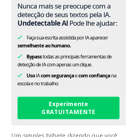
Nunca mais se preocupe com a
detecção de seus textos pela IA.
Undetectable AI
Pode lhe ajudar:
Faça sua escrita assistida por IA aparecer
semelhante ao humano.
Bypass
todas as principais ferramentas de
detecção de IA com apenas um clique.
Uso
IA
com segurança
e
com confiança
na
escola e no trabalho.
Experimente
GRATUITAMENTE
Um simples bilhete dizendo que você