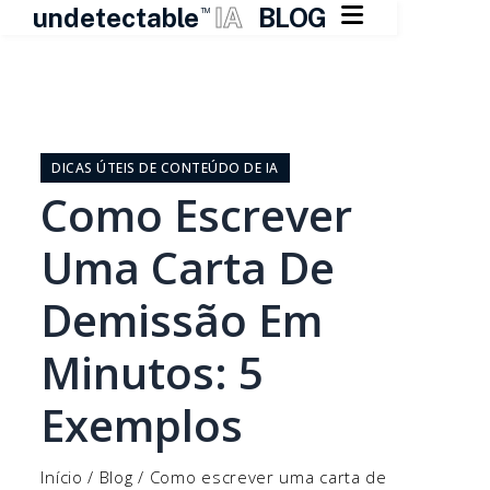

undetectable
IA
BLOG
TM
Pular
para
o
DICAS ÚTEIS DE CONTEÚDO DE IA
conteúdo
Como Escrever
Uma Carta De
Demissão Em
Minutos: 5
Exemplos
Início
/
Blog
/
Como escrever uma carta de