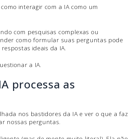
 como interagir com a IA como um
ando com pesquisas complexas ou
ender como formular suas perguntas pode
respostas ideais da IA.
estionar a IA.
A processa as
hada nos bastidores da IA e ver o que a faz
ar nossas perguntas.
igente (mas de mente muito literal). Ela não