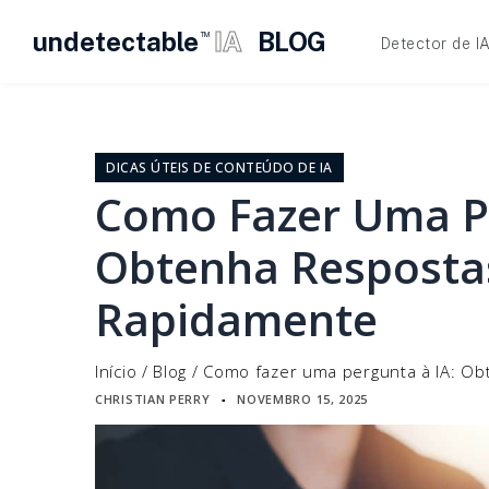
undetectable
IA
BLOG
TM
Detector de I
Pular
para
o
DICAS ÚTEIS DE CONTEÚDO DE IA
conteúdo
Como Fazer Uma Pe
Obtenha Respostas
Rapidamente
Início
/
Blog
/
Como fazer uma pergunta à IA: Ob
CHRISTIAN PERRY
NOVEMBRO 15, 2025
▪