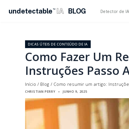
undetectable
IA
BLOG
TM
Detector de I
Pular
para
o
DICAS ÚTEIS DE CONTEÚDO DE IA
conteúdo
Como Fazer Um Re
Instruções Passo 
Início
/
Blog
/
Como resumir um artigo: Instruçõ
CHRISTIAN PERRY
JUNHO 9, 2025
▪