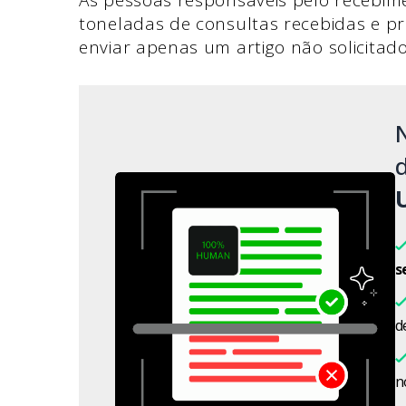
As pessoas responsáveis pelo recebime
toneladas de consultas recebidas e pr
enviar apenas um artigo não solicitad
d
s
d
n