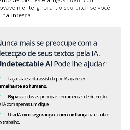
nto de pitches e artigos lidam com
ovavelmente ignorarão seu pitch se você
o na íntegra.
Nunca mais se preocupe com a
etecção de seus textos pela IA.
Undetectable AI
Pode lhe ajudar:
Faça sua escrita assistida por IA aparecer
emelhante ao humano.
Bypass
todas as principais ferramentas de detecção
e IA com apenas um clique.
Uso
IA
com segurança
e
com confiança
na escola e
o trabalho.