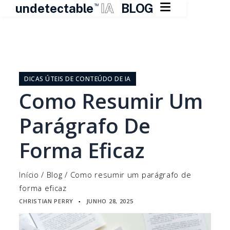

undetectable
IA
BLOG
TM
Pular
para
o
DICAS ÚTEIS DE CONTEÚDO DE IA
conteúdo
Como Resumir Um
Parágrafo De
Forma Eficaz
Início
/
Blog
/
Como resumir um parágrafo de
forma eficaz
CHRISTIAN PERRY
JUNHO 28, 2025
▪