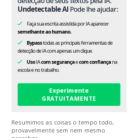
detecção de seus textos pela IA.
Undetectable AI
Pode lhe ajudar:
Faça sua escrita assistida por IA aparecer
semelhante ao humano.
Bypass
todas as principais ferramentas de
detecção de IA com apenas um clique.
Uso
IA
com segurança
e
com confiança
na
escola e no trabalho.
Experimente
GRATUITAMENTE
Resumimos as coisas o tempo todo,
provavelmente sem nem mesmo