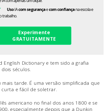
e IA com apenas um clique.
Uso
IA
com segurança
e
com confiança
na escola e
o trabalho.
Experimente
GRATUITAMENTE
English Dictionary e tem sido a grafia
 dois séculos.
u mais tarde. É uma versão simplificada que
curta e fácil de soletrar.
lês americano no final dos anos 1800 e se
00, especialmente depois que a Dunkin