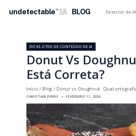
undetectable
IA
BLOG
TM
Detector de I
Pular
para
o
DICAS ÚTEIS DE CONTEÚDO DE IA
conteúdo
Donut Vs Doughnut
Está Correta?
Início
/
Blog
/
Donut vs Doughnut: Qual ortografi
CHRISTIAN PERRY
FEVEREIRO 11, 2026
▪