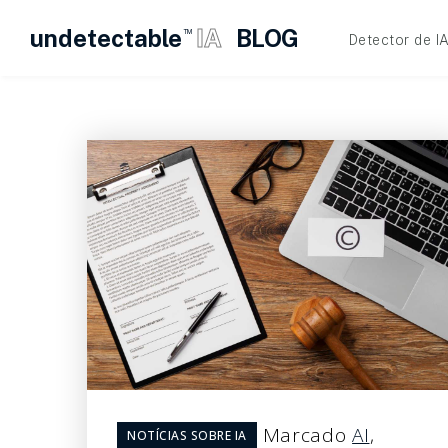
undetectable
IA
BLOG
TM
Detector de I
Pular
para
o
conteúdo
Marcado
AI
,
NOTÍCIAS SOBRE IA