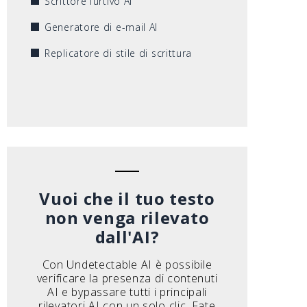
Scrittore furtivo AI
Generatore di e-mail AI
Replicatore di stile di scrittura
Vuoi che il tuo testo
non venga rilevato
dall'AI?
Con Undetectable AI è possibile
verificare la presenza di contenuti
AI e bypassare tutti i principali
rilevatori AI con un solo clic. Fate