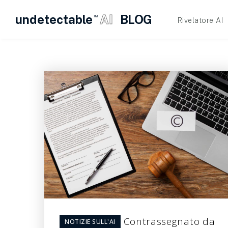
undetectable
AI
BLOG
TM
Rivelatore AI
Vai
al
contenuto
Contrassegnato da
NOTIZIE SULL'AI