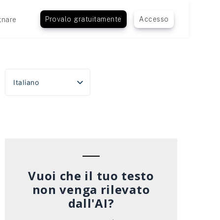
Provalo gratuitamente
Accesso
nare
Italiano
English
Español
Português do Brasil
Deutsch
Français
Vuoi che il tuo testo
non venga rilevato
dall'AI?