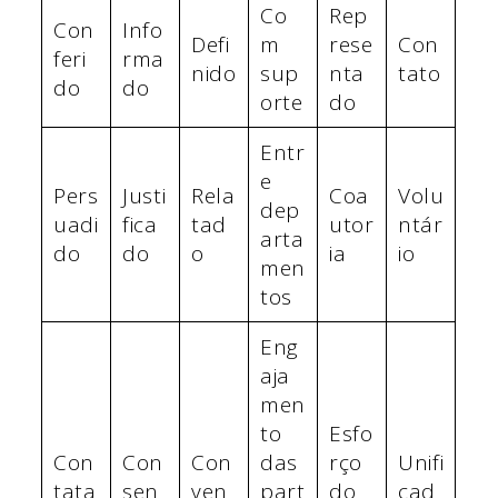
Co
Rep
Con
Info
Defi
m
rese
Con
feri
rma
nido
sup
nta
tato
do
do
orte
do
Entr
e
Pers
Justi
Rela
Coa
Volu
dep
uadi
fica
tad
utor
ntár
arta
do
do
o
ia
io
men
tos
Eng
aja
men
to
Esfo
Con
Con
Con
das
rço
Unifi
tata
sen
ven
part
do
cad