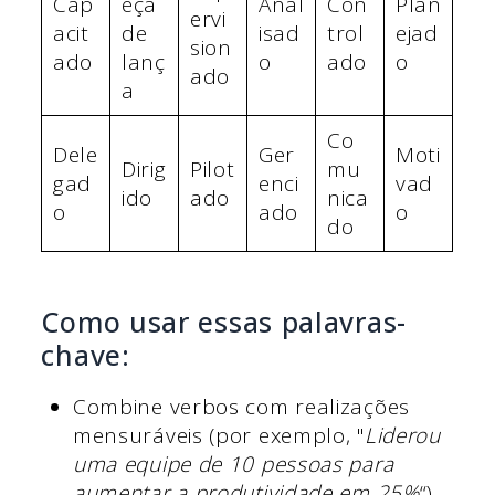
Cap
eça
Anal
Con
Plan
ervi
acit
de
isad
trol
ejad
sion
ado
lanç
o
ado
o
ado
a
Co
Dele
Ger
Moti
Dirig
Pilot
mu
gad
enci
vad
ido
ado
nica
o
ado
o
do
Como usar essas palavras-
chave:
Combine verbos com realizações
mensuráveis (por exemplo, "
Liderou
uma equipe de 10 pessoas para
aumentar a produtividade em 25%
“).