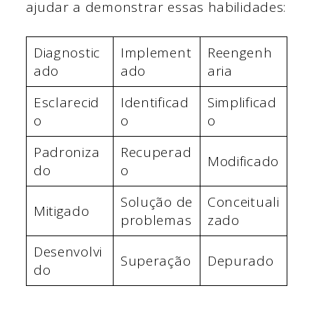
ajudar a demonstrar essas habilidades:
Diagnostic
Implement
Reengenh
ado
ado
aria
Esclarecid
Identificad
Simplificad
o
o
o
Padroniza
Recuperad
Modificado
do
o
Solução de
Conceituali
Mitigado
problemas
zado
Desenvolvi
Superação
Depurado
do