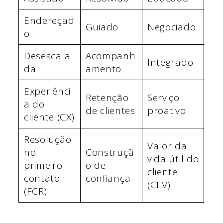
Endereçad
Guiado
Negociado
o
Desescala
Acompanh
Integrado
da
amento
Experiênci
Retenção
Serviço
a do
de clientes
proativo
cliente (CX)
Resolução
Valor da
no
Construçã
vida útil do
primeiro
o de
cliente
contato
confiança
(CLV)
(FCR)