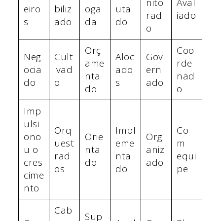
nito
Aval
eiro
biliz
oga
uta
rad
iado
s
ado
da
do
o
Orç
Coo
Neg
Cult
Aloc
Gov
ame
rde
ocia
ivad
ado
ern
nta
nad
do
o
s
ado
do
o
Imp
ulsi
Orq
Impl
Co
ono
Orie
Org
uest
eme
m
u o
nta
aniz
rad
nta
equi
cres
do
ado
os
do
pe
cime
nto
Cab
Sup