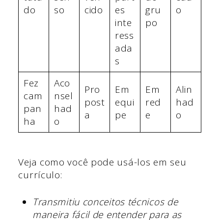
do
so
cido
es
gru
o
inte
po
ress
ada
s
Fez
Aco
Pro
Em
Em
Alin
cam
nsel
post
equi
red
had
pan
had
a
pe
e
o
ha
o
Veja como você pode usá-los em seu
currículo:
Transmitiu conceitos técnicos de
maneira fácil de entender para as