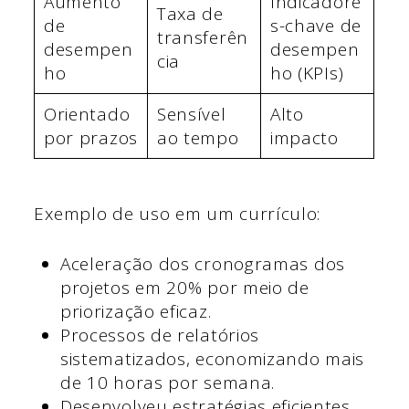
Aumento
Indicadore
Taxa de
de
s-chave de
transferên
desempen
desempen
cia
ho
ho (KPIs)
Orientado
Sensível
Alto
por prazos
ao tempo
impacto
Exemplo de uso em um currículo:
Aceleração dos cronogramas dos
projetos em 20% por meio de
priorização eficaz.
Processos de relatórios
sistematizados, economizando mais
de 10 horas por semana.
Desenvolveu estratégias eficientes