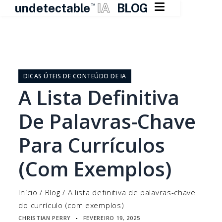

undetectable
IA
BLOG
TM
Pular
para
o
DICAS ÚTEIS DE CONTEÚDO DE IA
conteúdo
A Lista Definitiva
De Palavras-Chave
Para Currículos
(com Exemplos)
Início
/
Blog
/
A lista definitiva de palavras-chave
do currículo (com exemplos)
CHRISTIAN PERRY
FEVEREIRO 19, 2025
▪