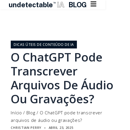

undetectable
IA
BLOG
TM
Pular
para
o
DICAS ÚTEIS DE CONTEÚDO DE IA
conteúdo
O ChatGPT Pode
Transcrever
Arquivos De Áudio
Ou Gravações?
Início
/
Blog
/
O ChatGPT pode transcrever
arquivos de áudio ou gravações?
CHRISTIAN PERRY
ABRIL 23, 2025
▪